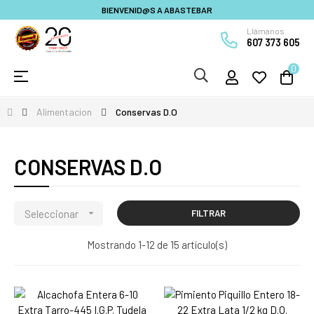
BIENVENID@S A ABASTEBAR
Llámanos
607 373 605
0
Navegación
☰
de
palanca
Alimentacion
Conservas D.O
CONSERVAS D.O
Seleccionar

FILTRAR
Mostrando 1-12 de 15 artículo(s)