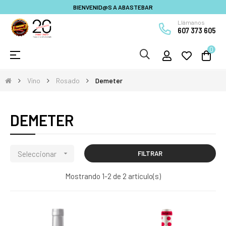
BIENVENID@S A ABASTEBAR
Llámanos
607 373 605
0
Navegación
☰
de
palanca
Vino
Rosado
Demeter
DEMETER
Seleccionar

FILTRAR
Mostrando 1-2 de 2 artículo(s)