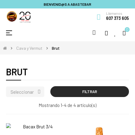
BIENVENID@S A ABASTEBAR
Llámanos
607 373 605
0
Navegación
☰
de
palanca
Cava y Vermut
Brut
BRUT
Seleccionar

FILTRAR
Mostrando 1-4 de 4 artículo(s)